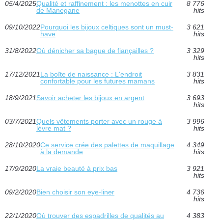
05/4/2025
Qualité et raffinement : les menottes en cuir
8 776
de Manegane
hits
09/10/2022
Pourquoi les bijoux celtiques sont un must-
3 621
have
hits
31/8/2022
Où dénicher sa bague de fiançailles ?
3 329
hits
17/12/2021
La boîte de naissance : L'endroit
3 831
confortable pour les futures mamans
hits
18/9/2021
Savoir acheter les bijoux en argent
3 693
hits
03/7/2021
Quels vêtements porter avec un rouge à
3 996
lèvre mat ?
hits
28/10/2020
Ce service crée des palettes de maquillage
4 349
à la demande
hits
17/9/2020
La vraie beauté à prix bas
3 921
hits
09/2/2020
Bien choisir son eye-liner
4 736
hits
22/1/2020
Où trouver des espadrilles de qualités au
4 383