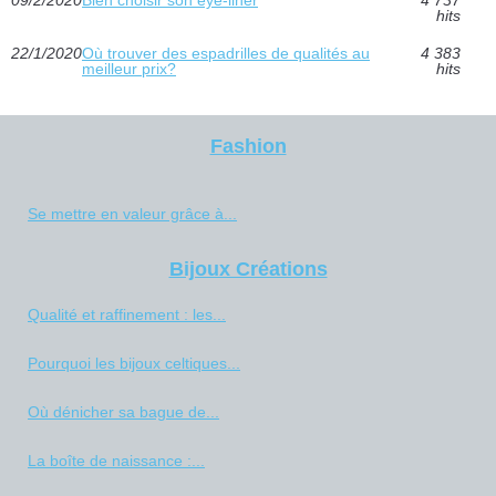
09/2/2020
Bien choisir son eye-liner
4 737
hits
22/1/2020
Où trouver des espadrilles de qualités au
4 383
meilleur prix?
hits
Fashion
Se mettre en valeur grâce à...
Bijoux Créations
Qualité et raffinement : les...
Pourquoi les bijoux celtiques...
Où dénicher sa bague de...
La boîte de naissance :...