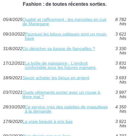
Fashion : de toutes récentes sorties.
05/4/2025
Qualité et raffinement : les menottes en cuir
8 782
de Manegane
hits
09/10/2022
Pourquoi les bijoux celtiques sont un must-
3 621
have
hits
31/8/2022
Où dénicher sa bague de fiançailles ?
3 330
hits
17/12/2021
La boîte de naissance : L'endroit
3 831
confortable pour les futures mamans
hits
18/9/2021
Savoir acheter les bijoux en argent
3 693
hits
03/7/2021
Quels vêtements porter avec un rouge à
3 997
lèvre mat ?
hits
28/10/2020
Ce service crée des palettes de maquillage
4 350
à la demande
hits
17/9/2020
La vraie beauté à prix bas
3 921
hits