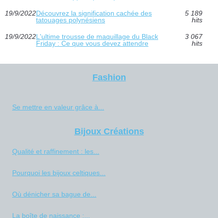
19/9/2022
Découvrez la signification cachée des
5 189
tatouages polynésiens
hits
19/9/2022
L'ultime trousse de maquillage du Black
3 067
Friday : Ce que vous devez attendre
hits
Fashion
Se mettre en valeur grâce à...
Bijoux Créations
Qualité et raffinement : les...
Pourquoi les bijoux celtiques...
Où dénicher sa bague de...
La boîte de naissance :...