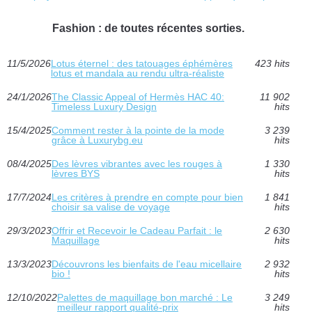
Fashion : de toutes récentes sorties.
11/5/2026
Lotus éternel : des tatouages éphémères
423 hits
lotus et mandala au rendu ultra-réaliste
24/1/2026
The Classic Appeal of Hermès HAC 40:
11 902
Timeless Luxury Design
hits
15/4/2025
Comment rester à la pointe de la mode
3 239
grâce à Luxurybg.eu
hits
08/4/2025
Des lèvres vibrantes avec les rouges à
1 330
lèvres BYS
hits
17/7/2024
Les critères à prendre en compte pour bien
1 841
choisir sa valise de voyage
hits
29/3/2023
Offrir et Recevoir le Cadeau Parfait : le
2 630
Maquillage
hits
13/3/2023
Découvrons les bienfaits de l'eau micellaire
2 932
bio !
hits
12/10/2022
Palettes de maquillage bon marché : Le
3 249
meilleur rapport qualité-prix
hits