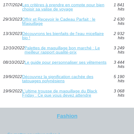
17/7/2024
Les critères à prendre en compte pour bien
1 841
choisir sa valise de voyage
hits
29/3/2023
Offrir et Recevoir le Cadeau Parfait : le
2 630
Maquillage
hits
13/3/2023
Découvrons les bienfaits de l'eau micellaire
2 932
bio !
hits
12/10/2022
Palettes de maquillage bon marché : Le
3 249
meilleur rapport qualité-prix
hits
08/10/2022
Le guide pour personnaliser ses vêtements
3 444
hits
19/9/2022
Découvrez la signification cachée des
5 190
tatouages polynésiens
hits
19/9/2022
L'ultime trousse de maquillage du Black
3 068
Friday : Ce que vous devez attendre
hits
Fashion