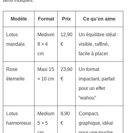
tarifs indiqués.
Modèle
Format
Prix
Ce qu’on aime
Lotus
Medium
12,90
Un équilibre idéal :
mandala
8 × 4
€
visible, raffiné,
cm
facile à placer
Rose
Maxi 15
23,90
Un format
éternelle
× 10 cm
€
impactant, parfait
pour un effet
“wahou”
Lotus
Medium
8,90
Compact,
harmonieux
5 × 5
€
graphique, idéal
cm
pour une touche