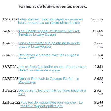
Fashion : de toutes récentes sorties.
11/5/2026
Lotus éternel : des tatouages éphémères
416 hits
lotus et mandala au rendu ultra-réaliste
24/1/2026
The Classic Appeal of Hermès HAC 40:
11 869
Timeless Luxury Design
hits
15/4/2025
Comment rester à la pointe de la mode
3 222
grâce à Luxurybg.eu
hits
08/4/2025
Des lèvres vibrantes avec les rouges à
1 324
lèvres BYS
hits
17/7/2024
Les critères à prendre en compte pour bien
1 834
choisir sa valise de voyage
hits
29/3/2023
Offrir et Recevoir le Cadeau Parfait : le
2 622
Maquillage
hits
13/3/2023
Découvrons les bienfaits de l'eau micellaire
2 927
bio !
hits
12/10/2022
Palettes de maquillage bon marché : Le
3 244
meilleur rapport qualité-prix
hits