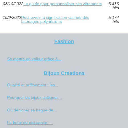
08/10/2022
Le guide pour personnaliser ses vêtements
3 436
hits
19/9/2022
Découvrez la signification cachée des
5 174
tatouages polynésiens
hits
Fashion
Se mettre en valeur grâce à...
Bijoux Créations
Qualité et raffinement : les...
Pourquoi les bijoux celtiques...
Où dénicher sa bague de...
La boîte de naissance :...