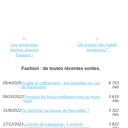
Les personnes
Où trouver des habits
fashion adorent
tendances?
Patatam !
Fashion : de toutes récentes sorties.
05/4/2025
Qualité et raffinement : les menottes en cuir
8 753
de Manegane
hits
09/10/2022
Pourquoi les bijoux celtiques sont un must-
3 615
have
hits
31/8/2022
Où dénicher sa bague de fiançailles ?
3 322
hits
17/12/2021
La boîte de naissance : L'endroit
3 822