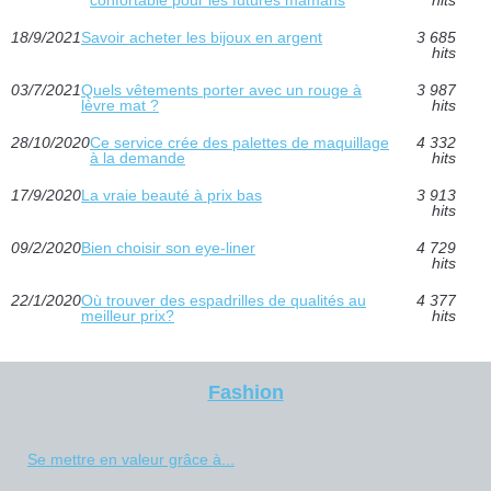
confortable pour les futures mamans
hits
18/9/2021
Savoir acheter les bijoux en argent
3 685
hits
03/7/2021
Quels vêtements porter avec un rouge à
3 987
lèvre mat ?
hits
28/10/2020
Ce service crée des palettes de maquillage
4 332
à la demande
hits
17/9/2020
La vraie beauté à prix bas
3 913
hits
09/2/2020
Bien choisir son eye-liner
4 729
hits
22/1/2020
Où trouver des espadrilles de qualités au
4 377
meilleur prix?
hits
Fashion
Se mettre en valeur grâce à...