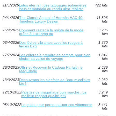
11/5/2026
Lotus éternel : des tatouages éphémères
422 hits
lotus et mandala au rendu ultra-réaliste
24/1/2026
The Classic Appeal of Hermès HAC 40:
11 896
Timeless Luxury Design
hits
15/4/2025
Comment rester à la pointe de la mode
3 236
grâce à Luxurybg.eu
hits
08/4/2025
Des lèvres vibrantes avec les rouges à
1 330
lèvres BYS
hits
17/7/2024
Les critères à prendre en compte pour bien
1 841
choisir sa valise de voyage
hits
29/3/2023
Offrir et Recevoir le Cadeau Parfait : le
2 629
Maquillage
hits
13/3/2023
Découvrons les bienfaits de l'eau micellaire
2 932
bio !
hits
12/10/2022
Palettes de maquillage bon marché : Le
3 249
meilleur rapport qualité-prix
hits
08/10/2022
Le guide pour personnaliser ses vêtements
3 441
hits