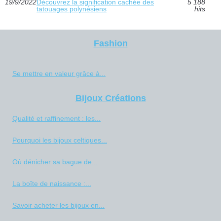
19/9/2022
Découvrez la signification cachée des
5 188
tatouages polynésiens
hits
Fashion
Se mettre en valeur grâce à...
Bijoux Créations
Qualité et raffinement : les...
Pourquoi les bijoux celtiques...
Où dénicher sa bague de...
La boîte de naissance :...
Savoir acheter les bijoux en...