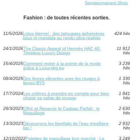
Semipermanent.Shop
Fashion : de toutes récentes sorties.
11/5/2026
Lotus éternel : des tatouages éphémères
424 hits
lotus et mandala au rendu ultra-réaliste
24/1/2026
The Classic Appeal of Hermès HAC 40:
11 912
Timeless Luxury Design
hits
15/4/2025
Comment rester à la pointe de la mode
3 239
grâce à Luxurybg.eu
hits
08/4/2025
Des lèvres vibrantes avec les rouges à
1 330
lèvres BYS
hits
17/7/2024
Les critères à prendre en compte pour bien
1 841
choisir sa valise de voyage
hits
29/3/2023
Offrir et Recevoir le Cadeau Parfait : le
2 630
Maquillage
hits
13/3/2023
Découvrons les bienfaits de l'eau micellaire
2 932
bio !
hits
12/10/2022
Palettes de maquillage bon marché : Le
3 249