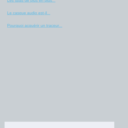
Les spas de plus en plus...
Le casque audio est-il...
Pourquoi acquérir un traceur...