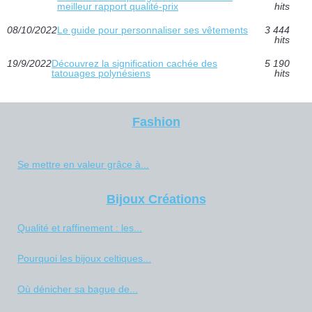
meilleur rapport qualité-prix
hits
08/10/2022
Le guide pour personnaliser ses vêtements
3 444
hits
19/9/2022
Découvrez la signification cachée des
5 190
tatouages polynésiens
hits
Fashion
Se mettre en valeur grâce à...
Bijoux Créations
Qualité et raffinement : les...
Pourquoi les bijoux celtiques...
Où dénicher sa bague de...